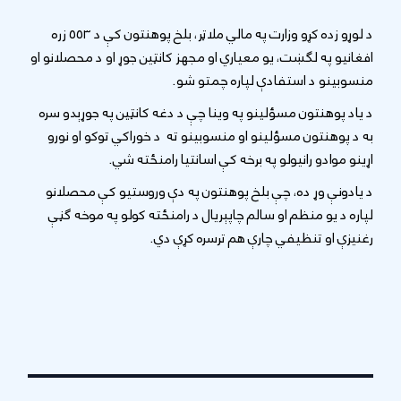
د لوړو زده کړو وزارت په مالي ملاټر، بلخ پوهنتون کې د ۵۵۳ زره
افغانيو په لګښت، یو معیاري او مجهز کانټین جوړ او د محصلانو او
منسوبينو د استفادې لپاره چمتو شو.
د یاد پوهنتون مسؤلينو په وینا چې د دغه کانټين په جوړېدو سره
به د پوهنتون مسؤلینو او منسوبینو ته د خوراکي توکو او نورو
اړینو موادو رانیولو په برخه کې اسانتیا رامنځته شي.
د یادونې وړ ده، چې بلخ پوهنتون په دې وروستیو کې محصلانو
لپاره د یو منظم او سالم چاپېریال د رامنځته کولو په موخه ګڼې
رغنیزې او تنظیفي چارې هم ترسره کړې دي.