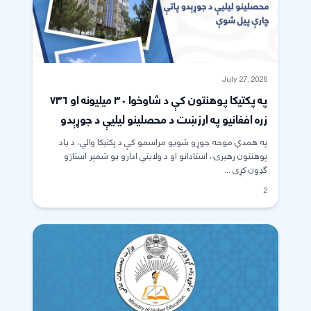
July 27, 2026
په پکتیکا پوهنتون کې د شاوخوا ۳۰ میلیونه او ۷۳۶
زره افغانیو په ارزښت د محصلینو لیلیې د جوړېدو
پاتې چارې پیل شوې
په همدې موخه جوړو شویو مراسمو کې د پکتیکا والي، د یاد
پوهنتون رهبرۍ، استادانو او د ولایتي ادارو یو شمېر استازو
ګډون کړی ...
2