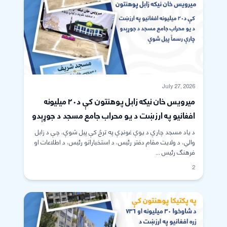
July 27, 2026
میرویس خان نیکه زابل پوهنتون کې د۲۰ میلیونه
افغانیو په ارزښت د یو محراب جامع مسجد د جوړېدو
چارې رسماً پیل شوې
د یاد مسجد چارې د یوې غونډې په ترڅ کې پیل شوې، چې د زابل
والي، د ولایت مقام دفتر رئیس، د استخباراتو رئیس، د اطلاعات او
فرهنګ رئیس ...
2