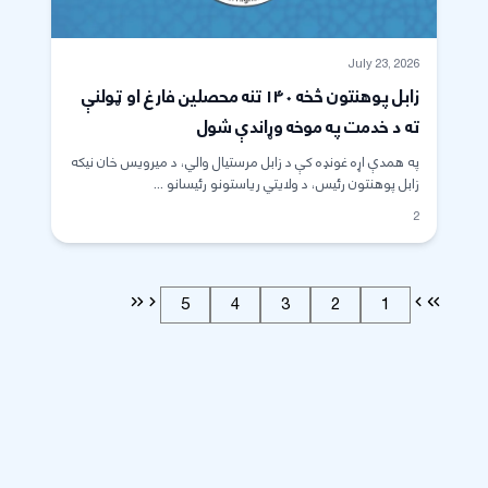
July 23, 2026
زابل پوهنتون څخه ۱۴۰ تنه محصلين فارغ او ټولنې
ته د خدمت په موخه وړاندې شول
په همدې اړه غونډه کې د زابل مرستیال والي، د میرویس خان نیکه
زابل پوهنتون رئیس، د ولایتي ریاستونو رئیسانو ...
2
5
4
3
2
1