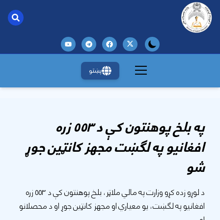
پښتو
په بلخ پوهنتون کې د ۵۵۳ زره
افغانيو په لګښت مجهز کانټين جوړ
شو
د لوړو زده کړو وزارت په مالي ملاټر، بلخ پوهنتون کې د ۵۵۳ زره
افغانيو په لګښت، یو معیاري او مجهز کانټین جوړ او د محصلانو