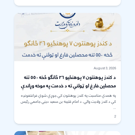
August 3, 2026
د کندز پوهنتون ۷ پوهنځيو ۲۶ څانګو څخه ۵۵۰ تنه
محصلین فارغ او ټولنې ته د خدمت په موخه وړاندې
شول
په همدې مناسبت په کندز پوهنتون کې جوړې شوې فراغتغونډه
کې د کندز ولایت والي، د امام قتیبه بن سعید دیني جامعې رئیس
...
2