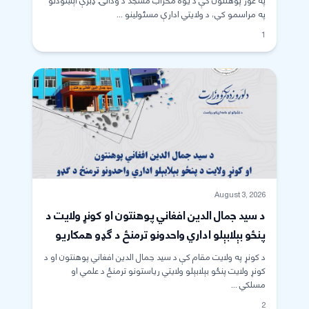
په غور پوهنتون کې د یوه محراب مسجد د ودانۍ ډبرې اېښودلو
په مراسمو کې، د ولایتي ادارې مسئولینو ...
1
August 3, 2026
د سيد جمال الدين افغاني پوهنتون او کونړ ولايت د
پنځو بېلابېلو اداري واحدونو ترمنځ د گډو همکاریو
هوکړه ‌ليکونه لاسلیک شول.
د کونړ په ولايت مقام کې د سيد جمال الدين افغاني پوهنتون او د
کونړ ولايت پنځو بېلابېلو ولايتي رياستونو ترمنځ د علمي او
مسلکي ...
2