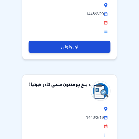
1448/2/20
نور ولولی
د بلخ پوهنتون علمي کادر خبرتیا !
1448/2/19