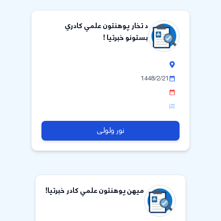
د تخار پوهنتون علمي کادري
بستونو خبرتیا !
1448/2/21
نور ولولی
میهن پوهنتون علمي کادر خبرتیا!