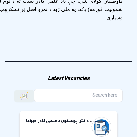
داوطلبان کولای شي، چې یاد علمي کادر بست ته د نوم لی
شمولیت فورمه) ډکه، په ملي ژبه د نمرو اصل ټرانسکرېپټ ا
وسپاري.
Latest Vacancies
د دانش پوهنتون د علمي کادر خبرتیا
!