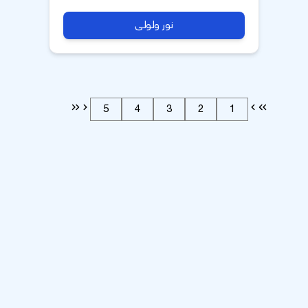
نور ولولی
5
4
3
2
1