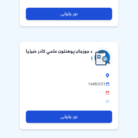
نور ولولی
د جوزجان پوهنتون علمي کادر خبرتیا
!
1448/2/21
نور ولولی