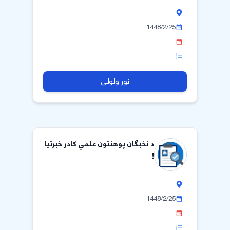
1448/2/25
نور ولولی
د نخبگان پوهنتون علمي کادر خبرتیا
!
1448/2/25