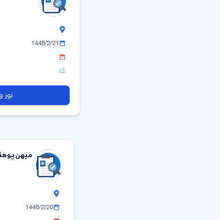
1448/2/21
نور و
میهن پوهنت
1448/2/20