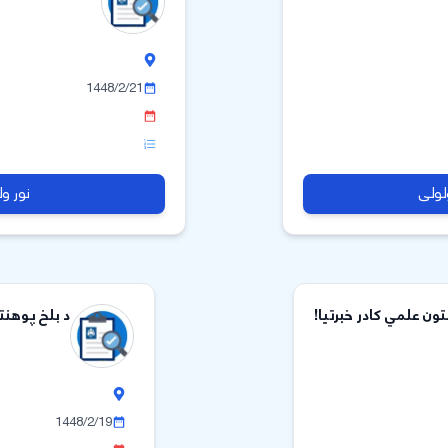
1448/2/21
لولی
نور و
ون علمي کادر خبرتیا!
د بلخ پوهنتو
1448/2/19