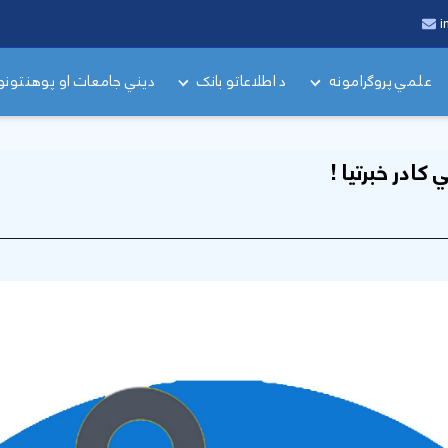
i
علمي پروګرامونه
د اطلاعاتو بانک
دیني جامعات او پوهنتونو
ادر خبرتیا !