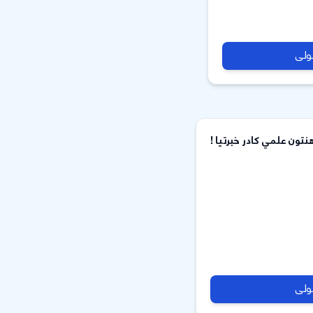
لولی
تون علمي کادر خبرتیا !
لولی