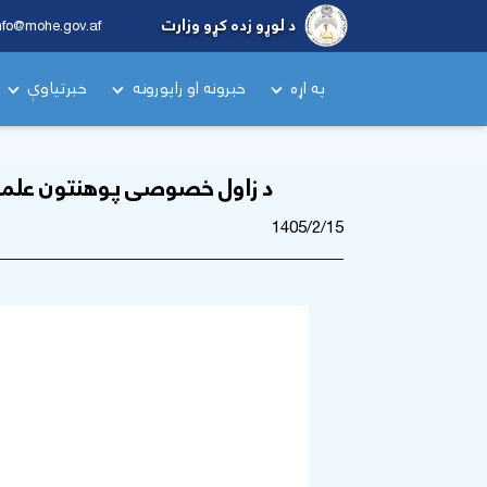
د لوړو زده کړو وزارت
nfo@mohe.gov.af
په اړه
خبرونه او راپورونه
خبرتیاوې
د زاول خصوصی پوهنتون علمي ک
1405/2/15