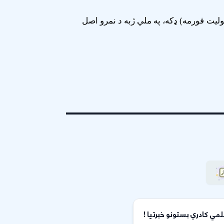
لیت فورمه) ډکه، په ملي ژبه د نمرو اصل
لمي کادري بستونو خبرتیا !