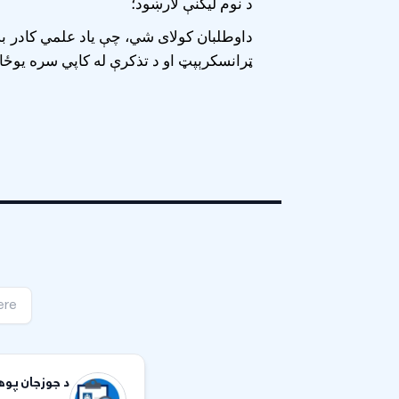
د نوم لیکنې لارښود؛
داوطلبان کولای شي، چې یاد علمي کادر بس
ټرانسکرېپټ او د تذکرې له کاپي سره یوځای
د جوزجان پوهن