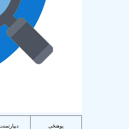
پوهنځی
ديپارتمنت