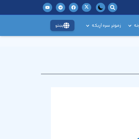
نه
زمونږ سره اړیکه
پښتو