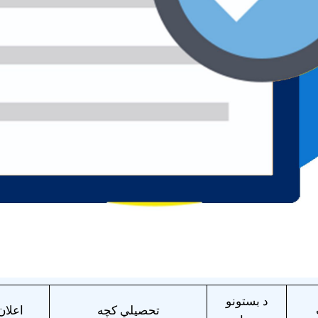
د بستونو
تحصیلي کچه
اعلان