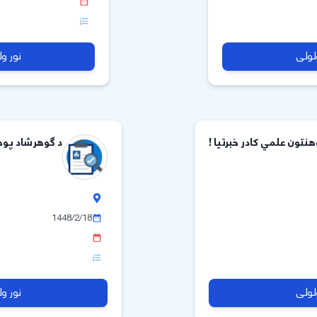
لولی
نور و
هنتون علمي کادر خبرتیا !
د گوهرشاد پوهن
1448/2/18
لولی
نور و