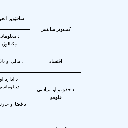
سافټویر انجی
کمپیوتر ساینس
د معلومات
تېکنالوژۍ
اقتصاد
د مالي او با
د اداره او
ديپلوماسی
د حقوقو او سیاسي
علومو
د قضا او څارن