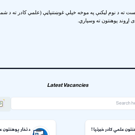
ت ته د نوم لیکنې په موخه خپلې غوښتنپاڼې (علمي کادر ته د شمو
 اړوند پوهنتون ته وسپاري.
Latest Vacancies
تون علمي کادر خبرتیا !
د تخار پوهنتون ع