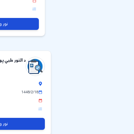
نور و
د النور طبي پو
1448/2/18
نور و